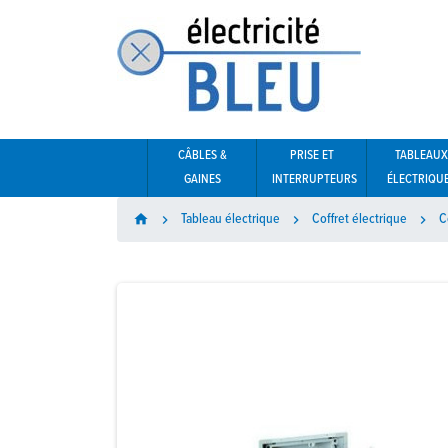
CÂBLES &
PRISE ET
TABLEAUX
GAINES
INTERRUPTEURS
ÉLECTRIQU
Tableau électrique
Coffret électrique
C
home


