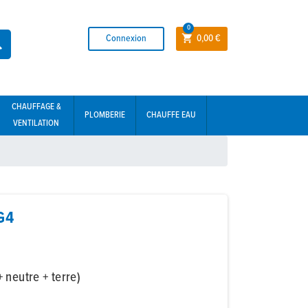
0
Connexion
0,00 €


CHAUFFAGE &
PLOMBERIE
CHAUFFE EAU
VENTILATION
G4
 neutre + terre)