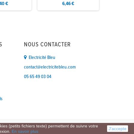
40 €
6,46 €
5,
S
NOUS CONTACTER
Electricité Bleu
contact@electricitebleu.com
05 65 49 03 04
ls
ies (petits fichiers texte) permettent de suivre votre
J'accepte
nexion.
En savoir plus