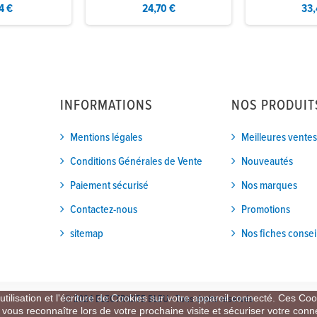
4 €
24,70 €
33,
INFORMATIONS
NOS PRODUIT
Mentions légales
Meilleures ventes
Conditions Générales de Vente
Nouveautés
Paiement sécurisé
Nos marques
Contactez-nous
Promotions
sitemap
Nos fiches consei
tilisation et l'écriture de Cookies sur votre appareil connecté. Ces Cook
© 2024 ELECTRICITE BLEU - Tous droits réservés
, vous reconnaître lors de votre prochaine visite et sécuriser votre con