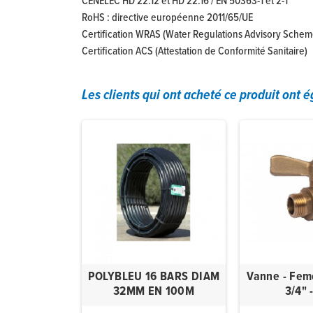
CENELEC HD 22.12 et HD 22.16 / EN 50363-1 et 2-1
RoHS : directive européenne 2011/65/UE
Certification WRAS (Water Regulations Advisory Schem
Certification ACS (Attestation de Conformité Sanitaire)
Les clients qui ont acheté ce produit ont 
NF 3G6
POLYBLEU 16 BARS DIAM
Vanne - Fem
32MM EN 100M
3/4" 