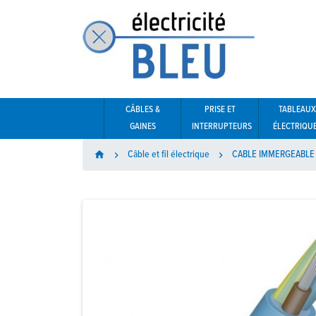
CÂBLES &
PRISE ET
TABLEAUX
GAINES
INTERRUPTEURS
ÉLECTRIQU
Câble et fil électrique
CABLE IMMERGEABLE
home

