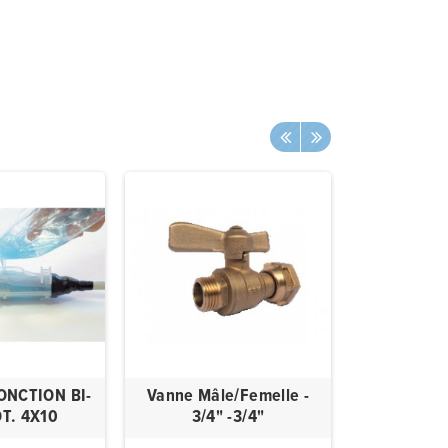
ONCTION BI-
Vanne Mâle/Femelle -
CABLE
T. 4X10
3/4" -3/4"