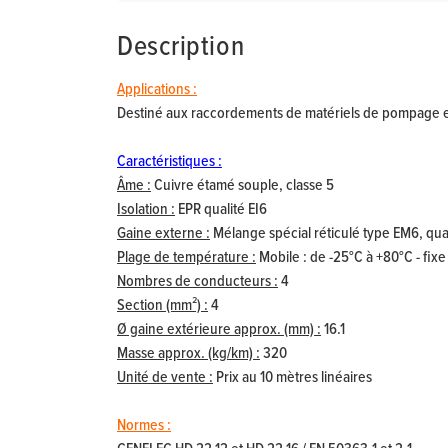
Description
Applications :
Destiné aux raccordements de matériels de pompage et 
Caractéristiques :
Âme :
Cuivre étamé souple, classe 5
Isolation :
EPR qualité EI6
Gaine externe :
Mélange spécial réticulé type EM6, qual
Plage de température :
Mobile : de -25°C à +80°C - fixe 
Nombres de conducteurs :
4
Section (mm²) :
4
Ø gaine extérieure approx. (mm) :
16.1
Masse approx. (kg/km) :
320
Unité de vente :
Prix au 10 mètres linéaires
Normes :