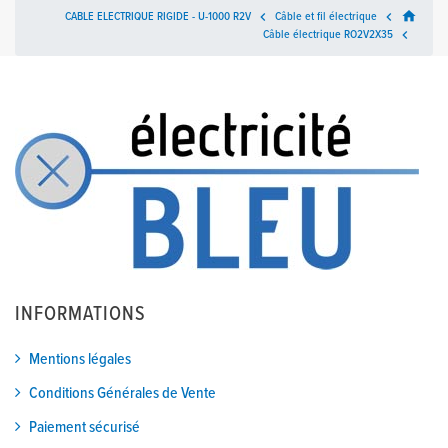
home
CABLE ELECTRIQUE RIGIDE - U-1000 R2V

Câble et fil électrique

Câble électrique RO2V2X35

INFORMATIONS
Mentions légales
Conditions Générales de Vente
Paiement sécurisé