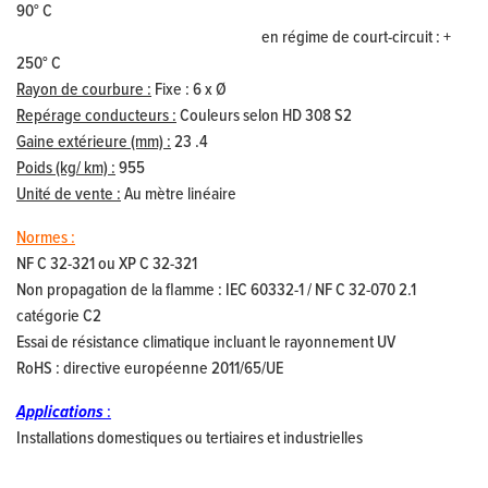
90° C
en régime de court-circuit : +
250° C
Rayon de courbure :
Fixe : 6 x Ø
Repérage conducteurs :
Couleurs selon HD 308 S2
Gaine extérieure (mm) :
23 .4
Poids (kg/ km) :
955
Unité de vente :
Au mètre linéaire
Normes :
NF C 32-321 ou XP C 32-321
Non propagation de la flamme : IEC 60332-1 / NF C 32-070 2.1
catégorie C2
Essai de résistance climatique incluant le rayonnement UV
RoHS : directive européenne 2011/65/UE
Applications
:
Installations domestiques ou tertiaires et industrielles