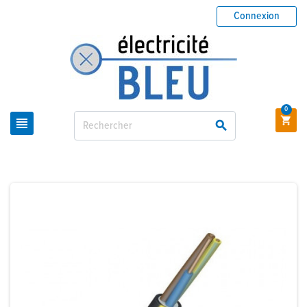
Connexion
0


