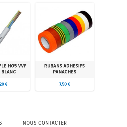
PLE HO5 VVF
RUBANS ADHESIFS
CABLE SOU
5 BLANC
PANACHES
2X1
20 €
7,50 €
34
S
NOUS CONTACTER