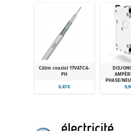
E HO5 VV-F
Câble coaxial 17VATCA-
DISJON
BLANC
PH
AMPÈR
PHASE/NEU
0 €
0,47 €
9,9