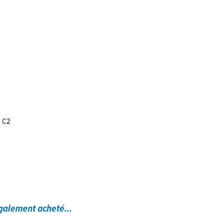
e C2
également acheté...