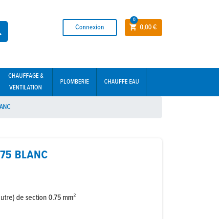
0
Connexion
0,00 €


CHAUFFAGE &
PLOMBERIE
CHAUFFE EAU
VENTILATION
LANC
.75 BLANC
eutre) de section 0.75 mm²