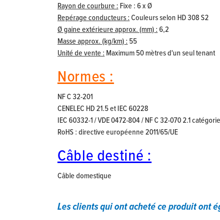
Rayon de courbure :
Fixe : 6 x Ø
Repérage conducteurs :
Couleurs selon HD 308 S2
Ø gaine extérieure approx. (mm) :
6,2
Masse approx. (kg/km) :
55
Unité de vente :
Maximum 50 mètres d'un seul tenant
Normes :
NF C 32-201
CENELEC HD 21.5 et IEC 60228
IEC 60332-1 / VDE 0472-804 / NF C 32-070 2.1 catégori
RoHS : directive européenne 2011/65/UE
Câble destiné :
Câble domestique
Les clients qui ont acheté ce produit ont 