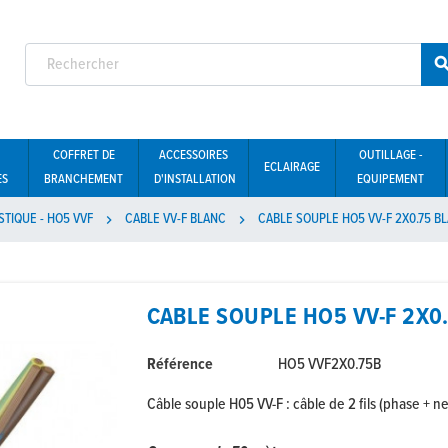
COFFRET DE
ACCESSOIRES
OUTILLAGE -
ECLAIRAGE
ES
BRANCHEMENT
D'INSTALLATION
EQUIPEMENT
TIQUE - HO5 VVF
CABLE VV-F BLANC
CABLE SOUPLE HO5 VV-F 2X0.75 B


CABLE SOUPLE HO5 VV-F 2X0
Référence
HO5 VVF2X0.75B
Câble souple H05 VV-F : câble de 2 fils (phase + n