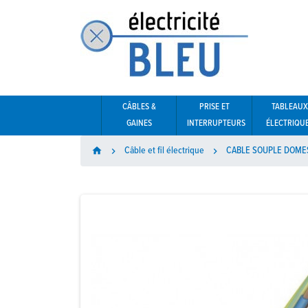
CÂBLES &
PRISE ET
TABLEAUX
GAINES
INTERRUPTEURS
ÉLECTRIQU
Câble et fil électrique
CABLE SOUPLE DOMES
home

