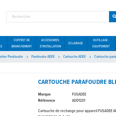
COFFRET DE
ACCESSOIRES
OUTILLAGE -
ECLAIRAGE
ES
BRANCHEMENT
D'INSTALLATION
EQUIPEMENT
oitier Parafoudre
Parafoudre ADEE
Cartouche ADEE
Cartouche para



CARTOUCHE PARAFOUDRE BLEU
Marque
FUSADEE
Référence
AD01201
Cartouche de rechange pour appareil FUSADEE A