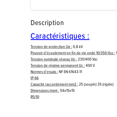
Description
Caractéristiques :
Tension de protection Up :
0,8 kV
Pouvoir d’écoulement en fin de vie onde 10/350 Ifus :
1
Tension nominale réseau Un :
230/400 Vac
Tension de régime permanent Uc :
400 V
Normes d’essais :
NF EN 61643-11
IP 66
Capacité raccordement mm2 :
25 (souple) 35 (rigide)
Dimensions (mm) :
54x15x15
R5/10