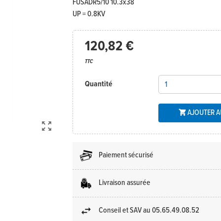
FUSADR5/10 10.3x38
UP = 0.8KV
120,82 €
TTC
Quantité
AJOUTER A


Paiement sécurisé
Livraison assurée
Conseil et SAV au 05.65.49.08.52