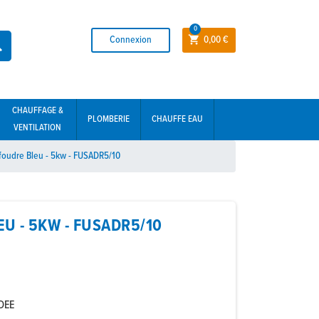
0
Connexion
0,00 €


CHAUFFAGE &
PLOMBERIE
CHAUFFE EAU
VENTILATION
foudre Bleu - 5kw - FUSADR5/10
 - 5KW - FUSADR5/10
DEE