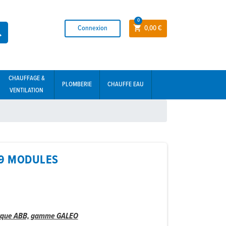
0
Connexion
0,00 €


CHAUFFAGE &
PLOMBERIE
CHAUFFE EAU
VENTILATION
39 MODULES
 marque ABB, gamme GALEO