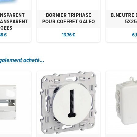
ANSPARENT
BORNIER TRIPHASE
B.NEUTRE 
RANSPARENT
POUR COFFRET GALEO
5X25
NGEES
68 €
13,76 €
6,
également acheté...