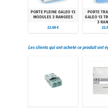
OIR GALEO
PORTE PLEINE GALEO 13
PORTE TR
+ 1X3
MODULES 3 RANGEES
GALEO 13 T
3 RA
 €
22,68 €
22,
Les clients qui ont acheté ce produit ont 