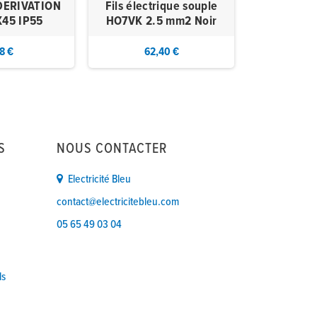
DERIVATION
Fils électrique souple
VA ET VI
45 IP55
HO7VK 2.5 mm2 Noir
SCH
18 €
62,40 €
4,
S
NOUS CONTACTER
Electricité Bleu
contact@electricitebleu.com
05 65 49 03 04
ls