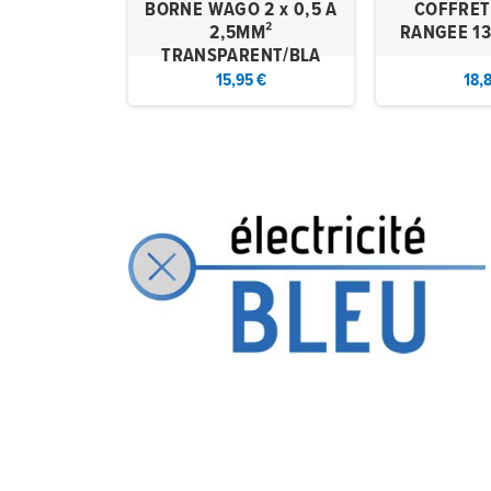
que HO7VK 10
BORNE WAGO 2 x 0,5 A
COFFRET
Noir
2,5MM²
RANGEE 1
TRANSPARENT/BLA
4 €
15,95 €
18,