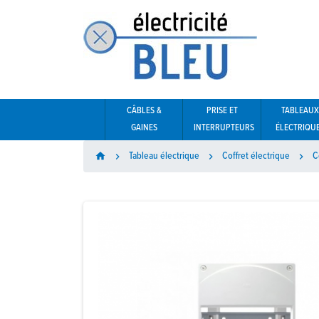
CÂBLES &
PRISE ET
TABLEAUX
GAINES
INTERRUPTEURS
ÉLECTRIQU
Tableau électrique
Coffret électrique
C
home


