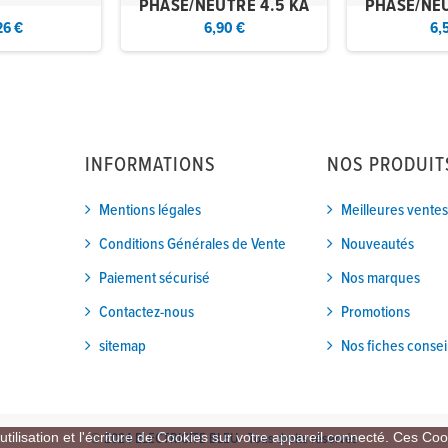
PHASE/NEUTRE 4.5 KA
PHASE/NEU
26 €
6,90 €
6,
INFORMATIONS
NOS PRODUIT
Mentions légales
Meilleures ventes
Conditions Générales de Vente
Nouveautés
Paiement sécurisé
Nos marques
Contactez-nous
Promotions
sitemap
Nos fiches consei
tilisation et l'écriture de Cookies sur votre appareil connecté. Ces Cook
© 2024 ELECTRICITE BLEU - Tous droits réservés