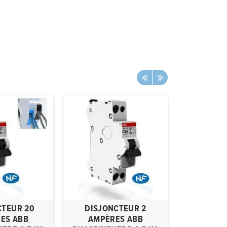
CTEUR 20
DISJONCTEUR 2
CONTACTEU
ES ABB
AMPÈRES ABB
230V