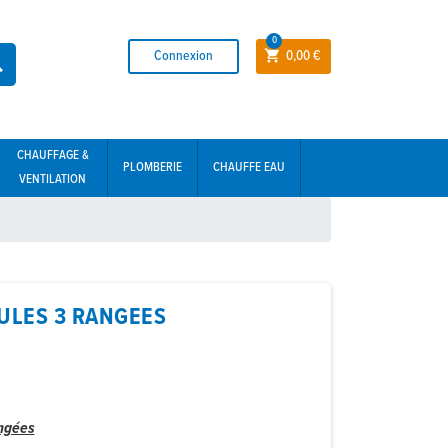
0
Connexion
0,00 €


CHAUFFAGE &
PLOMBERIE
CHAUFFE EAU
VENTILATION
ULES 3 RANGEES
angées