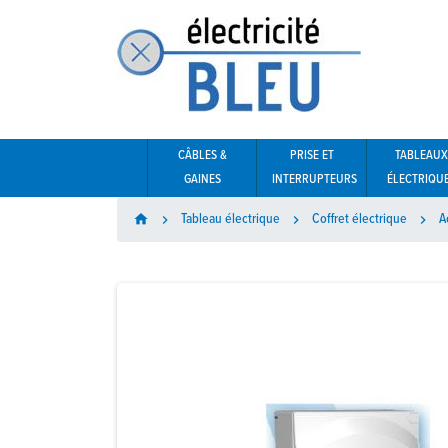
CÂBLES &
PRISE ET
TABLEAUX
GAINES
INTERRUPTEURS
ÉLECTRIQU
Tableau électrique
Coffret électrique
A
home


