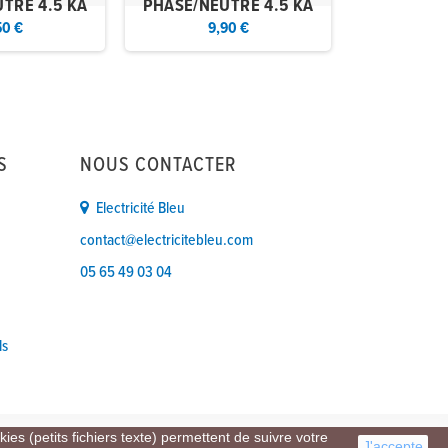
TRE 4.5 KA
PHASE/NEUTRE 4.5 KA
50 €
9,90 €
36
S
NOUS CONTACTER
Electricité Bleu
contact@electricitebleu.com
05 65 49 03 04
ls
ies (petits fichiers texte) permettent de suivre votre
J'accepte