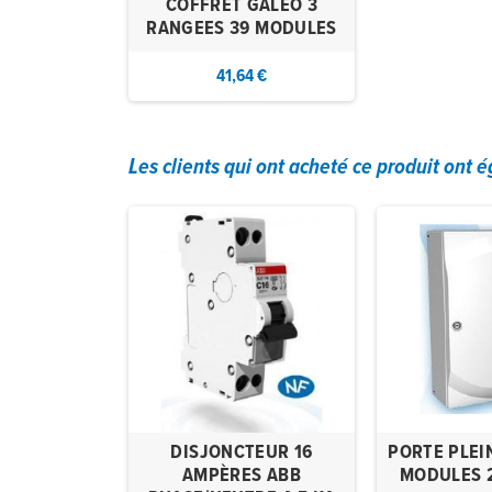
COFFRET GALEO 3
RANGEES 39 MODULES
41,64 €
Les clients qui ont acheté ce produit ont 
GALEO 1
DISJONCTEUR 16
PORTE PLEI
 MODULES
AMPÈRES ABB
MODULES 