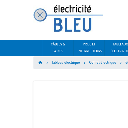
CÂBLES &
PRISE ET
TABLEAUX
GAINES
INTERRUPTEURS
ÉLECTRIQU
Tableau électrique
Coffret électrique
G
home


