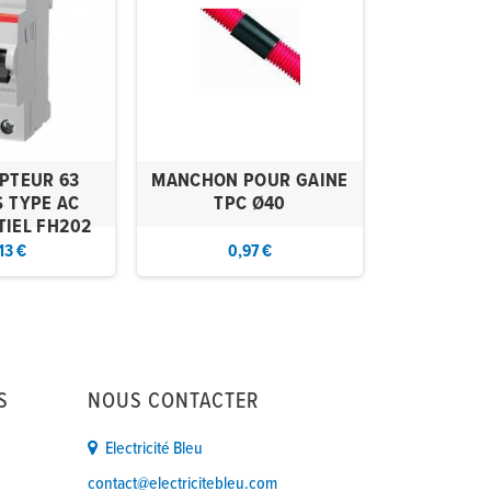
PTEUR 63
MANCHON POUR GAINE
EMBOUTS D
 TYPE AC
TPC Ø40
mm2 P
TIEL FH202
13 €
0,97 €
5,
S
NOUS CONTACTER
Electricité Bleu
contact@electricitebleu.com