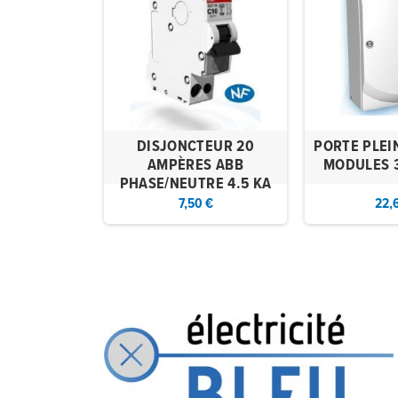
OTTE 13
DISJONCTEUR 20
PORTE PLEI
S GTL
AMPÈRES ABB
MODULES 
PHASE/NEUTRE 4.5 KA
37 €
7,50 €
22,