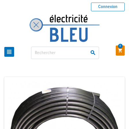
Connexion
0


