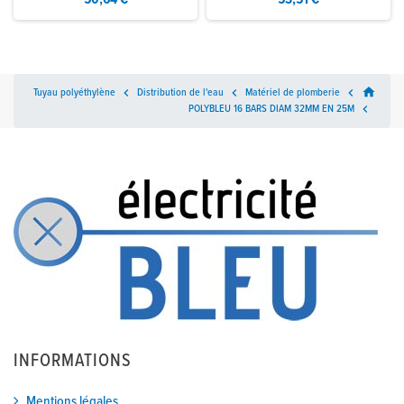
home
Tuyau polyéthylène

Distribution de l'eau

Matériel de plomberie

POLYBLEU 16 BARS DIAM 32MM EN 25M

INFORMATIONS
Mentions légales