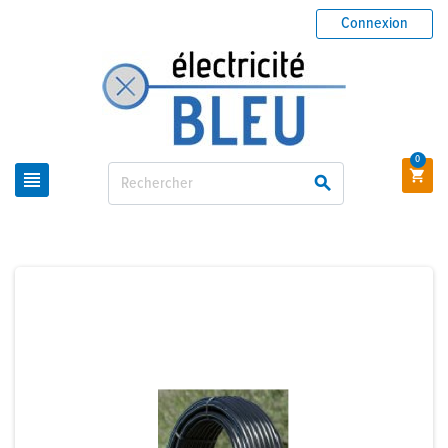
Connexion
0


