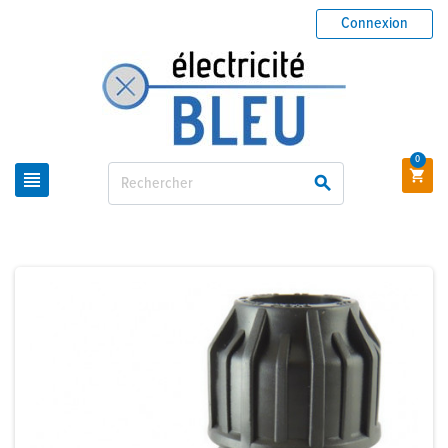
Connexion
0


