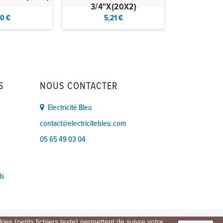
3/4"X(20X2)
10 €
5,21 €
4,
S
NOUS CONTACTER
Electricité Bleu
contact@electricitebleu.com
05 65 49 03 04
ls
ies (petits fichiers texte) permettent de suivre votre