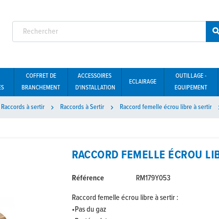
COFFRET DE
ACCESSOIRES
OUTILLAGE -
ECLAIRAGE
ES
BRANCHEMENT
D'INSTALLATION
EQUIPEMENT
Raccords à sertir
Raccords à Sertir
Raccord femelle écrou libre à sertir


RACCORD FEMELLE ÉCROU LIBR
Référence
RM179Y053
Raccord femelle écrou libre à sertir :
•Pas du gaz