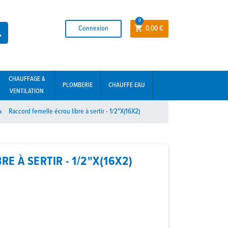
0
Connexion
0,00 €


CHAUFFAGE &
PLOMBERIE
CHAUFFE EAU
VENTILATION
Raccord femelle écrou libre à sertir - 1/2"X(16X2)

E À SERTIR - 1/2"X(16X2)