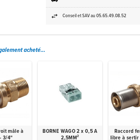
Conseil et SAV au 05.65.49.08.52
également acheté...
oit mâle à
BORNE WAGO 2 x 0,5 A
Raccord fe
 - 3/4"
2,5MM²
libre à serti