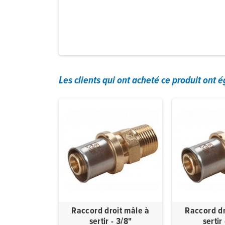
Les clients qui ont acheté ce produit ont 
elle écrou
Raccord droit mâle à
Raccord dr
r - 1"X(26X3)
sertir - 3/8"
sertir