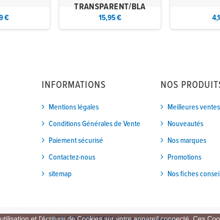
TRANSPARENT/BLA
9 €
15,95 €
4,
INFORMATIONS
NOS PRODUIT
Mentions légales
Meilleures ventes
Conditions Générales de Vente
Nouveautés
Paiement sécurisé
Nos marques
Contactez-nous
Promotions
sitemap
Nos fiches consei
tilisation et l'écriture de Cookies sur votre appareil connecté. Ces Cook
© 2024 ELECTRICITE BLEU - Tous droits réservés