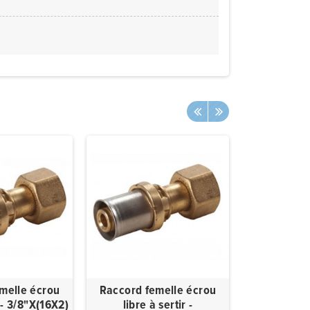
melle écrou
Raccord femelle écrou
Raccord f
r - 3/8"X(16X2)
libre à sertir -
libre à serti