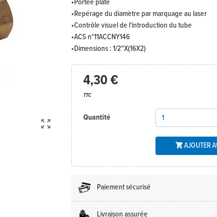
•Portée plate
•Repérage du diamètre par marquage au laser
•Contrôle visuel de l'introduction du tube
•ACS n°11ACCNY146
•Dimensions : 1/2"X(16X2)
4,30 €
TTC
Quantité

AJOUTER A

Paiement sécurisé
Livraison assurée