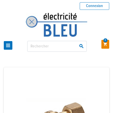
Connexion
0


