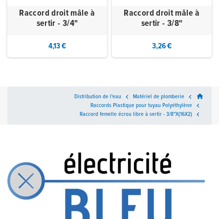
Raccord droit mâle à
Raccord droit mâle à
sertir - 3/4"
sertir - 3/8"
4,13 €
3,26 €
home
Distribution de l'eau

Matériel de plomberie

Raccords Plastique pour tuyau Polyéthylène

Raccord femelle écrou libre à sertir - 3/8"X(16X2)
